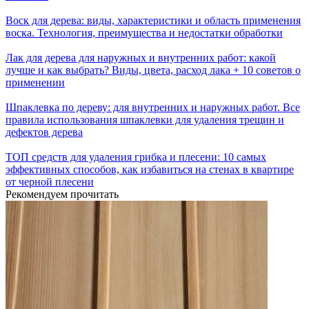
Воск для дерева: виды, характеристики и область применения
воска. Технология, преимущества и недостатки обработки
Лак для дерева для наружных и внутренних работ: какой
лучше и как выбрать? Виды, цвета, расход лака + 10 советов о
применении
Шпаклевка по дереву: для внутренних и наружных работ. Все
правила использования шпаклевки для удаления трещин и
дефектов дерева
ТОП средств для удаления грибка и плесени: 10 самых
эффективных способов, как избавиться на стенах в квартире
от черной плесени
Рекомендуем прочитать