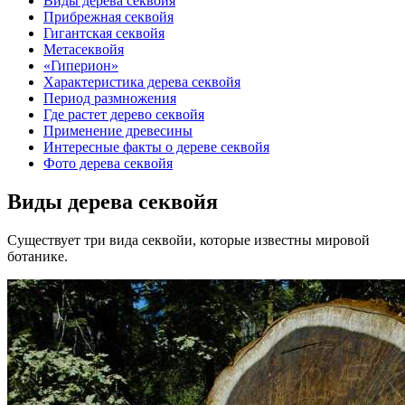
Виды дерева секвойя
Прибрежная секвойя
Гигантская секвойя
Метасеквойя
«Гиперион»
Характеристика дерева секвойя
Период размножения
Где растет дерево секвойя
Применение древесины
Интересные факты о дереве секвойя
Фото дерева секвойя
Виды дерева секвойя
Существует три вида секвойи, которые известны мировой
ботанике.