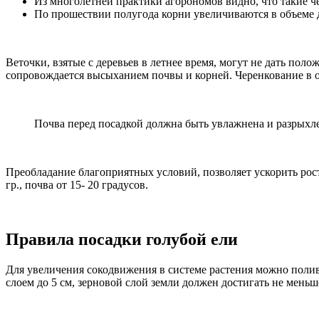
Из многолетней практики агорономов видно, что такие че
По прошествии полугода корни увеличиваются в объеме д
Веточки, взятые с деревьев в летнее время, могут не дать пол
сопровождается высыханием почвы и корней. Черенкование в о
Почва перед посадкой должна быть увлажнена и разрыхл
Преобладание благоприятных условий, позволяет ускорить рост
гр., почва от 15- 20 градусов.
Правила посадки голубой ели
Для увеличения сокодвижения в системе растения можно полив
слоем до 5 см, зерновой слой земли должен достигать не меньш