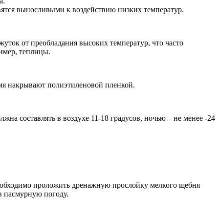
а.
овятся выносливыми к воздействию низких температур.
ежуток от преобладания высоких температур, что часто
имер, теплицы.
емя накрывают полиэтиленовой пленкой.
на составлять в воздухе 11-18 градусов, ночью – не менее -24
необходимо проложить дренажную прослойку мелкого щебня
 в пасмурную погоду.