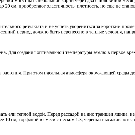
ренки могут дать небольшие корни через два с половиной месяц
о 20 см, приобретают эластичность, плотность, но еще не стан
ожительного результата и не успеть укорениться за короткий пром
сенний период должно быть перенесено в теплые условия, напр
ена. Для создания оптимальной температуры землю в первое вр
 растения. При этом идеальная атмосфера окружающей среды долж
ать ели теплой водой. Перед рассадой на дно траншеи ящика, 
ее 10 см, торфяной в смеси с песком 1:3, черенки высаживаются